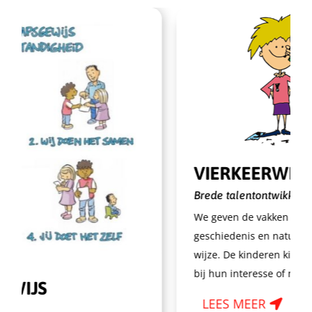
VIERKEERWIJZER
Brede talentontwikkeling
We geven de vakken aardrijks
geschiedenis en natuur op ee
wijze. De kinderen kiezen een 
bij hun interesse of manier va
IJS
LEES MEER