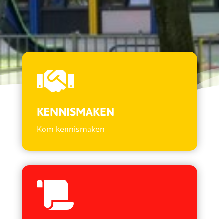

KENNISMAKEN
Kom kennismaken
