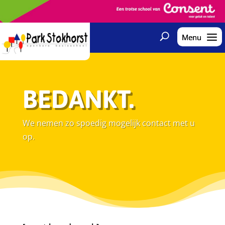
BEDANKT.
We nemen zo spoedig mogelijk contact met u
op.